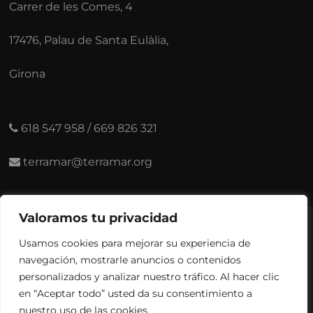
Carrer de les Comes, 4
17476, Palau de Santa Eulàlia,
Girona
618 547 958
/
669 826 321
terramar@terramar.org
Valoramos tu privacidad
© Copyright 2025 Terramar Natura i Cultura |
Aviso
Usamos cookies para mejorar su experiencia de
legal y Privacidad
navegación, mostrarle anuncios o contenidos
Accesibilidad
| Diseñada por:
Citiservi Media
personalizados y analizar nuestro tráfico. Al hacer clic
en “Aceptar todo” usted da su consentimiento a
nuestro uso de las cookies.